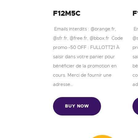
F12M5C
F
Emails interdits : @orange.fr,
Em
@sfr.fr, @free.fr, @bbox.fr Code
@s
promo -50 OFF : FULLOTT21 À
pr
saisir dans votre panier pour
sa
bénéficier de la promotion en
bé
cours. Merci de fournir une
co
adresse…
ad
BUY NOW