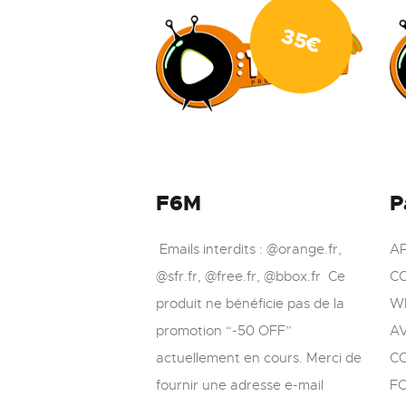
35
€
F6M
P
Emails interdits : @orange.fr,
A
@sfr.fr, @free.fr, @bbox.fr Ce
C
produit ne bénéficie pas de la
W
promotion “-50 OFF”
A
actuellement en cours. Merci de
C
fournir une adresse e-mail
FO