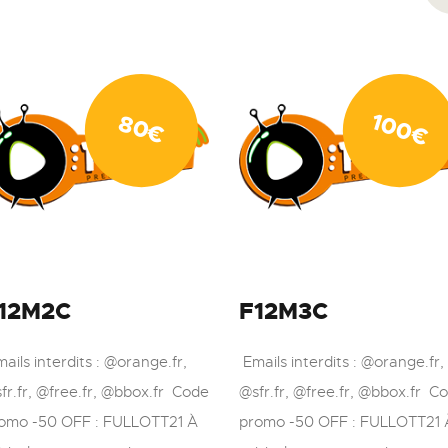
100
80
€
€
12M2C
F12M3C
ails interdits : @orange.fr,
Emails interdits : @orange.fr,
fr.fr, @free.fr, @bbox.fr Code
@sfr.fr, @free.fr, @bbox.fr C
omo -50 OFF : FULLOTT21 À
promo -50 OFF : FULLOTT21 