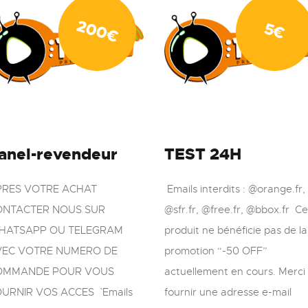
200
5
€
€
anel-revendeur
TEST 24H
PRES VOTRE ACHAT
Emails interdits : @orange.fr,
ONTACTER NOUS SUR
@sfr.fr, @free.fr, @bbox.fr Ce
HATSAPP OU TELEGRAM
produit ne bénéficie pas de la
VEC VOTRE NUMERO DE
promotion “-50 OFF”
OMMANDE POUR VOUS
actuellement en cours. Merci
URNIR VOS ACCES ` Emails
fournir une adresse e-mail