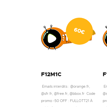
60
€
F12M1C
F
Emails interdits : @orange.fr,
Em
@sfr.fr, @free.fr, @bbox.fr Code
@s
promo -50 OFF : FULLOTT21 À
pr