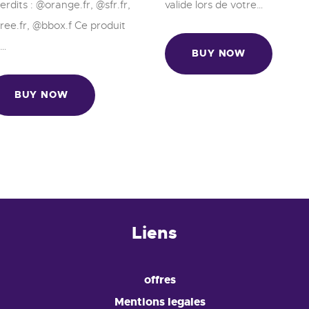
terdits : @orange.fr, @sfr.fr,
valide lors de votre…
ree.fr, @bbox.f Ce produit
…
BUY NOW
BUY NOW
Liens
offres
Mentions legales