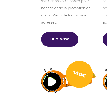
saisir dans votre panier pour
sa
bénéficier de la promotion en
bé
cours. Merci de fournir une
co
adresse…
ad
BUY NOW
140
€