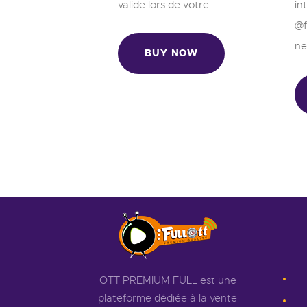
valide lors de votre…
in
@f
ne
BUY NOW
OTT PREMIUM FULL est une
plateforme dédiée à la vente