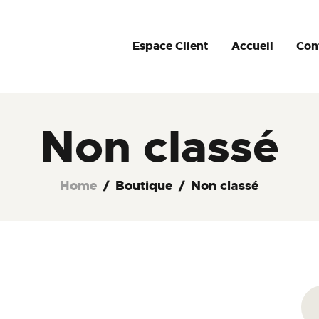
TÉLÉCHARGEMENT
NOS FORFAITS
Espace Client
Accueil
Con
OTT PREMIUM FULL
DEVENIR REVENDEUR
Full Ott Premium Quality
Non classé
Home
Boutique
Non classé