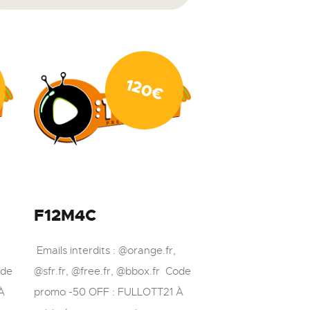
120
€
F12M4C
Emails interdits : @orange.fr,
ode
@sfr.fr, @free.fr, @bbox.fr Code
À
promo -50 OFF : FULLOTT21 À