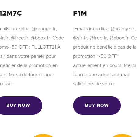
12M7C
F1M
ails interdits : @orange.fr,
Emails interdits : @orange.fr,
fr.fr, @free.fr, @bbox.fr Code
@sfr.fr, @free.fr, @bbox.fr Ce
omo -50 OFF : FULLOTT21 À
produit ne bénéficie pas de la
isir dans votre panier pour
promotion “-50 OFF”
néficier de la promotion en
actuellement en cours. Merci
urs. Merci de fournir une
fournir une adresse e-mail
resse…
valide lors de votre…
BUY NOW
BUY NOW